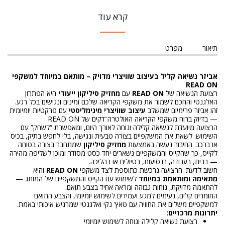
קרא עוד
תיאור
מפרט
אביזר נשיאה קליל בעיצוב שוויצרי מדויק – מותאם במיוחד למשקפי
READ ON
רצועת הנשיאה של
READ ON
עם
מחזיק סיליקון ייעודי
היא הפתרון
האלגנטי והחכם לשמור את משקפי הקריאה שלכם זמינים ונגישים בכל רגע.
זהו אביזר פרימיום שמשלב
עיצוב שוויצרי מינימליסטי
עם פרקטיות יומיומית
— בדיוק ברוח משקפי הקריאה האולטרה־דקים של READ ON.
הרצועה מיועדת לנשיאה קלילה ונוחה לאורך היום, ומאפשרת “לשחק” עם
השימוש: לשאת את המשקפיים בצורה טבעית ונגישה, בלי לחפש בתיק, בכיס
או ברכב. החיבור נעשה באמצעות
מחזיק סיליקון
שמתחבר בצורה בטוחה
לקייס, כך שהקייס והמשקפיים נשארים יחד כסט מסודר ומוכן לשליפה מהירה
— בבית, בעבודה, בנסיעות, בטיולים או בהליכה.
חשוב לדעת: הרצועה נרכשת כתוספת לצד משקפי
READ ON
והיא
מתאימה ומותאמת במיוחד
לשימוש עם הקייס והמשקפיים של המותג —
להתאמה מדויקת, נוחות גבוהה ומראה אחיד בצבע תואם.
החומרים קלים, נעימים למגע ועמידים לשימוש יומיומי, והצבע התואם
למשקפיים משלים את החוויה עם טאץ’ נקי ואלגנטי שמרגיש איכותי באמת.
יתרונות מרכזיים:
רצועת נשיאה קלילה ונוחה לשימוש יומיומי