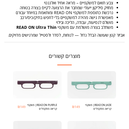
צבע תואם למשקפיים – מראה אחיד ואלגנטי
מחזיק סיליקון ייעודי שמחבר את הרצועה לקייס בצורה בטוחה
נרכשת כתוספת למשקפי READ ON ומותאמת במיוחד עבורם
מאפשרת גישה מהירה למשקפיים בלי לחפש בתיק/כיס/רכב
מושלם לנסיעות, עבודה, הליכה ובילוי
משתלב בצורה מושלמת עם משקפי
READ ON Ultra Thin
אביזר קטן שעושה הבדל גדול — לנוחות, לסדר ולסטייל שמרגישים מדויקים.
מוצרים קשורים
READ ON JADE| משקפי
READ ON PURPLE| משקפי
₪
149
₪
149
קריאה מתקפלים
קריאה מתקפלים
אולטרה־דקים בעיצוב שוויצרי
אולטרה־דקים בעיצוב שוויצרי