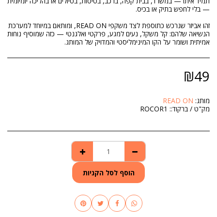
תמיד איתו — במשרד, בבית קפה, ברכב, בטיסות, בטיולים או בהליכה יומיומית
זהו אביזר שנרכש כתוספת לצד משקפי READ ON, ומותאם במיוחד למערכת
הנשיאה שלהם: קל משקל, נעים למגע, פרקטי ואלגנטי — כזה שמוסיף נוחות
אמיתית ושומר על הקו המינימליסטי והמדויק של המותג.
₪
49
מותג:
READ ON
מק"ט / ברקוד::
ROCOR1
הוסף לסל הקניות