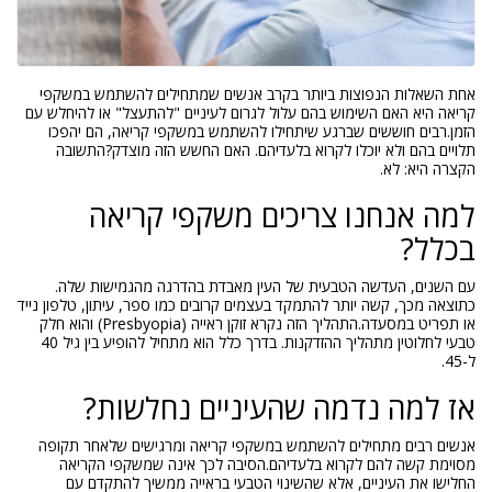
אחת השאלות הנפוצות ביותר בקרב אנשים שמתחילים להשתמש במשקפי
קריאה היא האם השימוש בהם עלול לגרום לעיניים "להתעצל" או להיחלש עם
הזמן.רבים חוששים שברגע שיתחילו להשתמש במשקפי קריאה, הם יהפכו
תלויים בהם ולא יוכלו לקרוא בלעדיהם. האם החשש הזה מוצדק?התשובה
הקצרה היא: לא.
למה אנחנו צריכים משקפי קריאה
בכלל?
עם השנים, העדשה הטבעית של העין מאבדת בהדרגה מהגמישות שלה.
כתוצאה מכך, קשה יותר להתמקד בעצמים קרובים כמו ספר, עיתון, טלפון נייד
או תפריט במסעדה.התהליך הזה נקרא זוקן ראייה (Presbyopia) והוא חלק
טבעי לחלוטין מתהליך ההזדקנות. בדרך כלל הוא מתחיל להופיע בין גיל 40
ל-45.
אז למה נדמה שהעיניים נחלשות?
אנשים רבים מתחילים להשתמש במשקפי קריאה ומרגישים שלאחר תקופה
מסוימת קשה להם לקרוא בלעדיהם.הסיבה לכך אינה שמשקפי הקריאה
החלישו את העיניים, אלא שהשינוי הטבעי בראייה ממשיך להתקדם עם