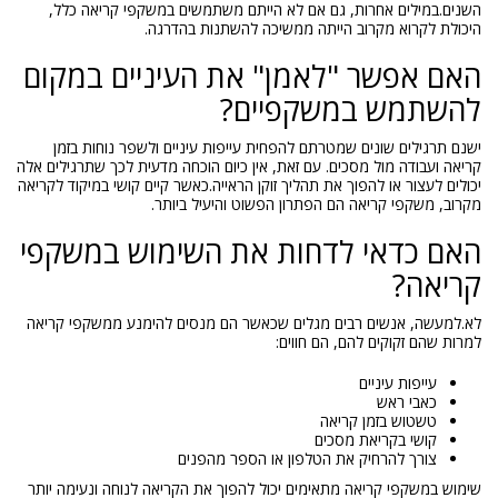
השנים.במילים אחרות, גם אם לא הייתם משתמשים במשקפי קריאה כלל,
היכולת לקרוא מקרוב הייתה ממשיכה להשתנות בהדרגה.
האם אפשר "לאמן" את העיניים במקום
להשתמש במשקפיים?
ישנם תרגילים שונים שמטרתם להפחית עייפות עיניים ולשפר נוחות בזמן
קריאה ועבודה מול מסכים. עם זאת, אין כיום הוכחה מדעית לכך שתרגילים אלה
יכולים לעצור או להפוך את תהליך זוקן הראייה.כאשר קיים קושי במיקוד לקריאה
מקרוב, משקפי קריאה הם הפתרון הפשוט והיעיל ביותר.
האם כדאי לדחות את השימוש במשקפי
קריאה?
לא.למעשה, אנשים רבים מגלים שכאשר הם מנסים להימנע ממשקפי קריאה
למרות שהם זקוקים להם, הם חווים:
עייפות עיניים
כאבי ראש
טשטוש בזמן קריאה
קושי בקריאת מסכים
צורך להרחיק את הטלפון או הספר מהפנים
שימוש במשקפי קריאה מתאימים יכול להפוך את הקריאה לנוחה ונעימה יותר